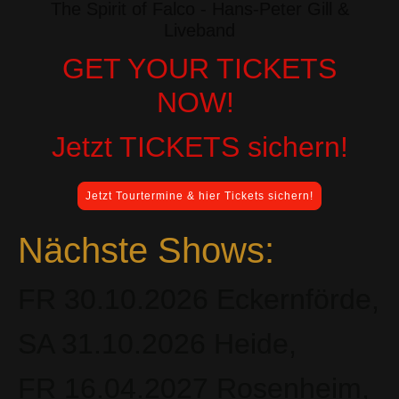
The Spirit of Falco - Hans-Peter Gill &
Liveband
GET YOUR TICKETS
NOW!
Jetzt TICKETS sichern!
Jetzt Tourtermine & hier Tickets sichern!
Nächste Shows:
FR 30.10.2026 Eckernförde,
SA 31.10.2026 Heide,
FR 16.04.2027 Rosenheim,