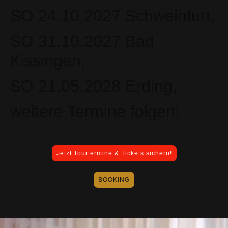
SO 24.10.2027 Schweinfurt,
SO 31.10.2027 Bad
Kissingen,
SO 21.05.2028 Erding,
weitere Termine folgen!
Jetzt Tourtermine & Tickets sichern!
BOOKING